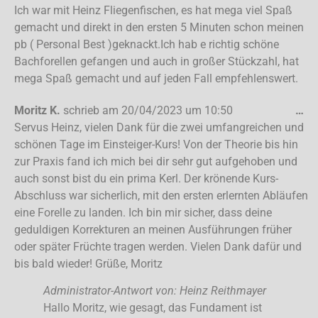
Ich war mit Heinz Fliegenfischen, es hat mega viel Spaß
gemacht und direkt in den ersten 5 Minuten schon meinen
pb ( Personal Best )geknackt.Ich hab e richtig schöne
Bachforellen gefangen und auch in großer Stückzahl, hat
mega Spaß gemacht und auf jeden Fall empfehlenswert.
Moritz K.
schrieb am
20/04/2023
um
10:50
…
Servus Heinz, vielen Dank für die zwei umfangreichen und
schönen Tage im Einsteiger-Kurs! Von der Theorie bis hin
zur Praxis fand ich mich bei dir sehr gut aufgehoben und
auch sonst bist du ein prima Kerl. Der krönende Kurs-
Abschluss war sicherlich, mit den ersten erlernten Abläufen
eine Forelle zu landen. Ich bin mir sicher, dass deine
geduldigen Korrekturen an meinen Ausführungen früher
oder später Früchte tragen werden. Vielen Dank dafür und
bis bald wieder! Grüße, Moritz
Administrator-Antwort von: Heinz Reithmayer
Hallo Moritz, wie gesagt, das Fundament ist