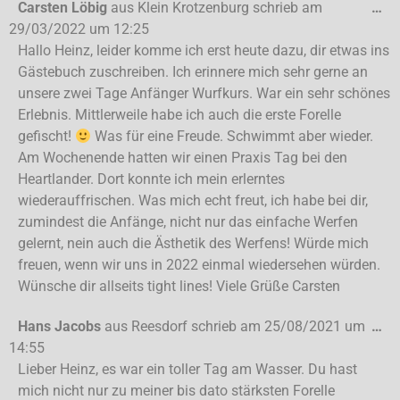
Carsten Löbig
aus
Klein Krotzenburg
schrieb am
…
29/03/2022
um
12:25
Hallo Heinz, leider komme ich erst heute dazu, dir etwas ins
Gästebuch zuschreiben. Ich erinnere mich sehr gerne an
unsere zwei Tage Anfänger Wurfkurs. War ein sehr schönes
Erlebnis. Mittlerweile habe ich auch die erste Forelle
gefischt!
Was für eine Freude. Schwimmt aber wieder.
Am Wochenende hatten wir einen Praxis Tag bei den
Heartlander. Dort konnte ich mein erlerntes
wiederauffrischen. Was mich echt freut, ich habe bei dir,
zumindest die Anfänge, nicht nur das einfache Werfen
gelernt, nein auch die Ästhetik des Werfens! Würde mich
freuen, wenn wir uns in 2022 einmal wiedersehen würden.
Wünsche dir allseits tight lines! Viele Grüße Carsten
Hans Jacobs
aus
Reesdorf
schrieb am
25/08/2021
um
…
14:55
Lieber Heinz, es war ein toller Tag am Wasser. Du hast
mich nicht nur zu meiner bis dato stärksten Forelle