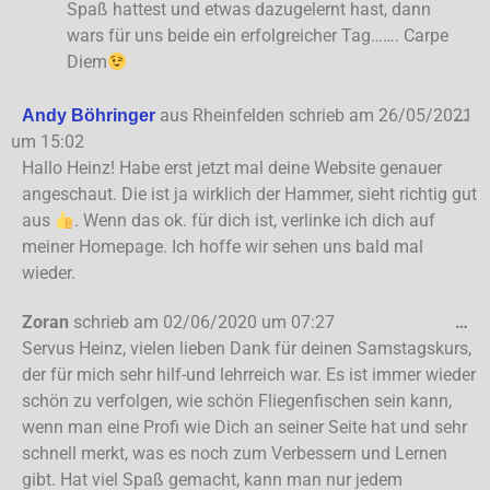
Spaß hattest und etwas dazugelernt hast, dann
wars für uns beide ein erfolgreicher Tag……. Carpe
Diem
aus
Rheinfelden
schrieb am
26/05/2021
…
Andy Böhringer
um
15:02
Hallo Heinz! Habe erst jetzt mal deine Website genauer
angeschaut. Die ist ja wirklich der Hammer, sieht richtig gut
aus
. Wenn das ok. für dich ist, verlinke ich dich auf
meiner Homepage. Ich hoffe wir sehen uns bald mal
wieder.
Zoran
schrieb am
02/06/2020
um
07:27
…
Servus Heinz, vielen lieben Dank für deinen Samstagskurs,
der für mich sehr hilf-und lehrreich war. Es ist immer wieder
schön zu verfolgen, wie schön Fliegenfischen sein kann,
wenn man eine Profi wie Dich an seiner Seite hat und sehr
schnell merkt, was es noch zum Verbessern und Lernen
gibt. Hat viel Spaß gemacht, kann man nur jedem